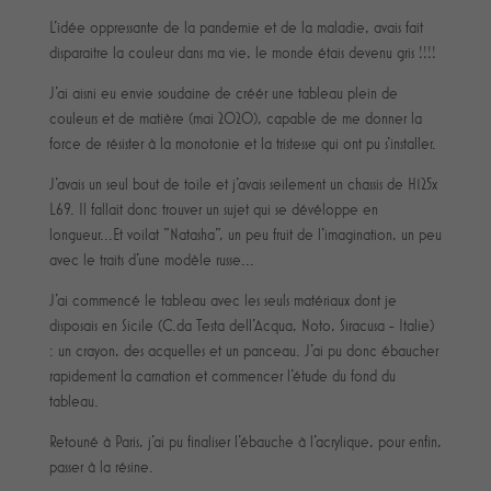
L'idée oppressante de la pandemie et de la maladie, avais fait
disparaitre la couleur dans ma vie, le monde étais devenu gris !!!!
J'ai aisni eu envie soudaine de créér une tableau plein de
couleurs et de matière (mai 2020), capable de me donner la
force de résister à la monotonie et la tristesse qui ont pu s'installer.
J'avais un seul bout de toile et j'avais seilement un chassis de H125x
L69. Il fallait donc trouver un sujet qui se dévéloppe en
longueur...Et voilat "Natasha", un peu fruit de l'imagination, un peu
avec le traits d'une modèle russe...
J'ai commencé le tableau avec les seuls matériaux dont je
disposais en Sicile (C.da Testa dell'Acqua, Noto, Siracusa - Italie)
: un crayon, des acquelles et un panceau. J'ai pu donc ébaucher
rapidement la carnation et commencer l'étude du fond du
tableau.
Retouné à Paris, j'ai pu finaliser l'ébauche à l'acrylique, pour enfin,
passer à la résine.