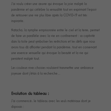
J'ai voulu créer une œuvre qui évoque la joie malgré la
pandémie et qui célèbre la sensualité tout en exprimant l'espoir
de retrouver une vie plus libre après la COVID-19 est très
inspirante.
Natacha, la nymphe emprisonnée entre le ciel et la terre, permet
de faire un parallèle avec la vie en confinement : sa captivité
dans la toile peut symboliser les restrictions et les défis que nous
avons tous dû affronter pendant la pandémie, tout en conservant
une essence sensuelle qui évoque la beauté et la vie qui
persistent malgré tout.
Les couleurs vives choisies voulaient transmettre une ambiance
joyeuse dont j'étais à la recherche...
Evolution du tableau :
J'ai commencé, le tableau avec les seuls matériaux dont je
disposais :