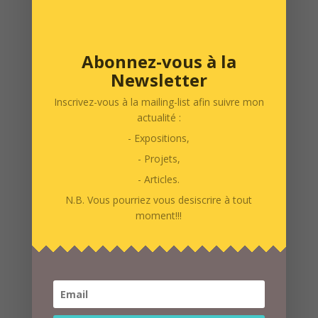
Abonnez-vous à la
Disco
Newsletter
par
admin
|
Mar 12, 2026
Inscrivez-vous à la mailing-list afin suivre mon
actualité :
- Expositions,
- Projets,
Articles Récents
- Articles.
N.B. Vous pourriez vous desiscrire à tout
PO AAB 2026
moment!!!
Anatomie Va Een Ontmoeting (Anatomie D’une Rencontre)
Anatomie D’une Rencontre (anatomie Va Een Ontmoeting)
Little Big Art 2025
Échange Centocelle-Belleville