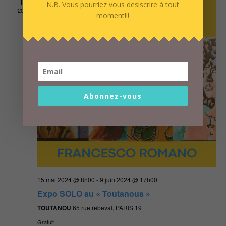
15
N.B. Vous pourriez vous desiscrire à tout
2024
moment!!!
Abonnez-vous
15 mai 2024 @ 8h00
-
9 juin 2024 @ 17h00
Expo SOLO au « Toutanous »
TOUTANOU
65 rue rebeval, PARIS 19
Gratuit